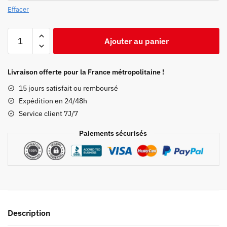
59,99 €.
42,97 €.
Effacer
quantité
Ajouter au panier
de
Sweat
Demon
Livraison offerte pour la France métropolitaine !
Slayer
15 jours satisfait ou remboursé
Nezuko
Expédition en 24/48h
x
Service client 7J/7
Pokemon
Paiements sécurisés
Description