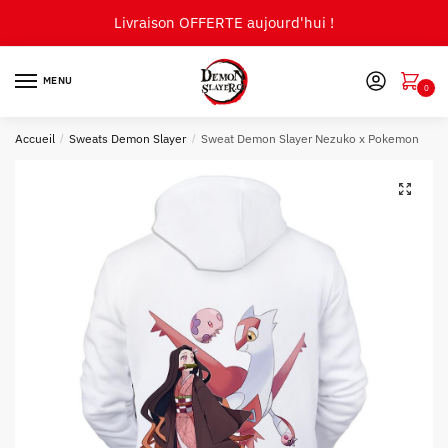
Skip
Skip
Livraison OFFERTE aujourd'hui !
to
to
navigation
content
MENU
0
Accueil
/
Sweats Demon Slayer
/
Sweat Demon Slayer Nezuko x Pokemon
🔍