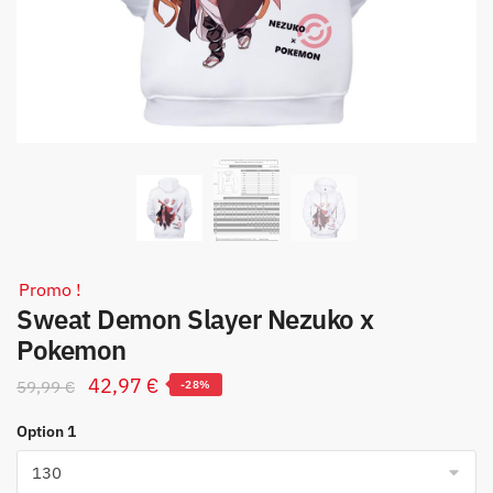
Promo !
Sweat Demon Slayer Nezuko x
Pokemon
Le
Le
42,97
€
59,99
€
-28%
prix
prix
Option 1
initial
actuel
était :
est :