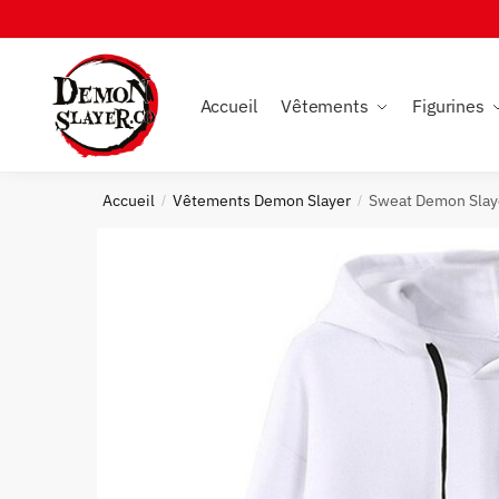
Skip
Skip
to
to
navigation
content
Accueil
Vêtements
Figurines
Accueil
Vêtements Demon Slayer
Sweat Demon Slay
/
/