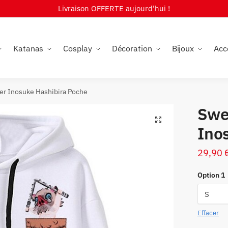
Livraison OFFERTE aujourd'hui !
Katanas
Cosplay
Décoration
Bijoux
Acc
er Inosuke Hashibira Poche
Swe
🔍
Ino
29,90
Option 1
Effacer