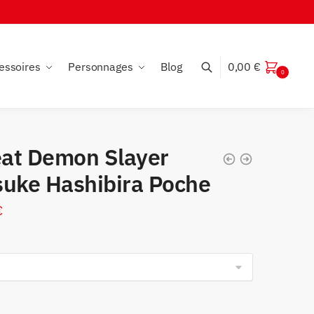
essoires
Personnages
Blog
0,00
€
0
at Demon Slayer
suke Hashibira Poche
€