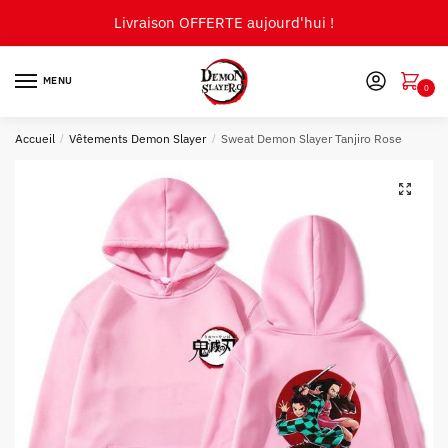
Skip
Skip
Livraison OFFERTE aujourd'hui !
to
to
navigation
content
MENU
0
Accueil
/
Vêtements Demon Slayer
/
Sweat Demon Slayer Tanjiro Rose
🔍