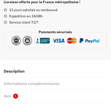
Demon
Livraison offerte pour la France métropolitaine !
Slayer
15 jours satisfait ou remboursé
Tanjiro
Expédition en 24/48h
Rose
Service client 7J/7
Paiements sécurisés
Description
Informations complémentaires
Avis
0