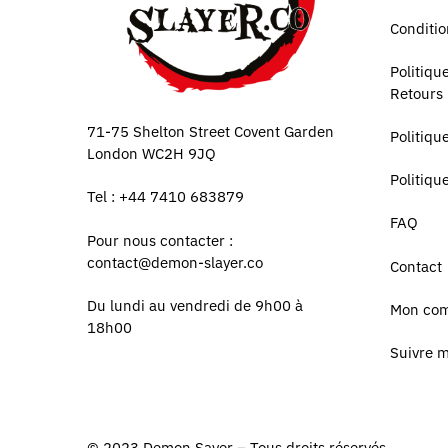
Conditio
Politiq
Retours
71-75 Shelton Street Covent Garden
Politiqu
London WC2H 9JQ
Politiqu
Tel : +44 7410 683879
FAQ
Pour nous contacter :
contact@demon-slayer.co
Contact
Du lundi au vendredi de 9h00 à
Mon co
18h00
Suivre 
© 2023
Demon Sayer
– Tous droits réservés