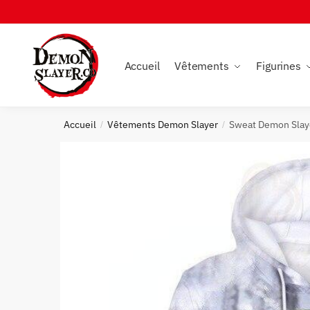
Skip
Skip
to
to
navigation
content
Accueil
Vêtements
Figurines
Accueil
Vêtements Demon Slayer
Sweat Demon Slay
/
/