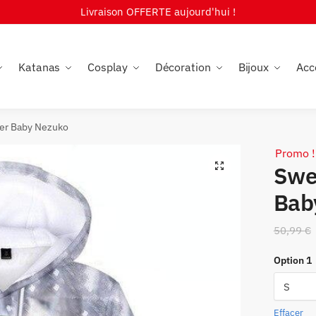
Livraison OFFERTE aujourd'hui !
Katanas
Cosplay
Décoration
Bijoux
Acc
er Baby Nezuko
Promo !
🔍
Swe
Bab
50,99
€
Option 1
Effacer