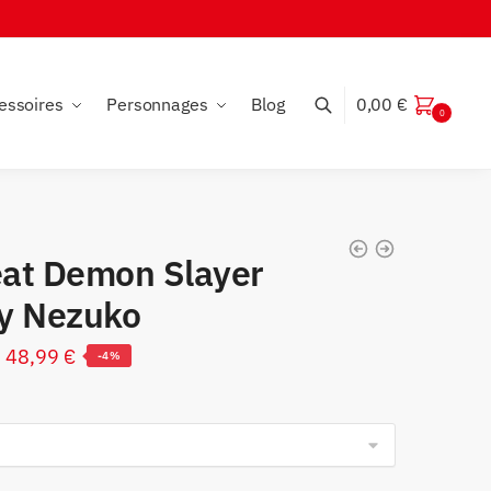
essoires
Personnages
Blog
0,00
€
0
at Demon Slayer
y Nezuko
Le
Le
48,99
€
-4%
prix
prix
initial
actuel
était :
est :
50,99 €.
48,99 €.