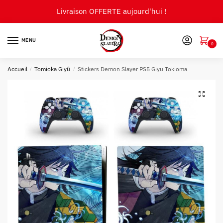
Skip
Skip
Livraison OFFERTE aujourd'hui !
to
to
navigation
content
MENU
0
Accueil
/
Tomioka Giyû
/
Stickers Demon Slayer PS5 Giyu Tokioma
🔍