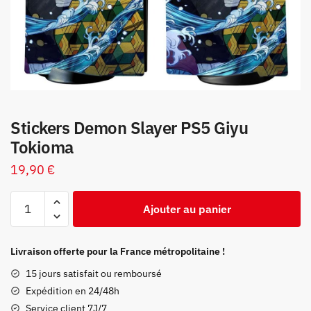
Stickers Demon Slayer PS5 Giyu
Tokioma
19,90
€
quantité
Ajouter au panier
de
Stickers
Demon
Livraison offerte pour la France métropolitaine !
Slayer
15 jours satisfait ou remboursé
PS5
Expédition en 24/48h
Giyu
Service client 7J/7