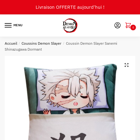
Skip
Skip
Livraison OFFERTE aujourd'hui !
to
to
navigation
content
MENU
0
Accueil
/
Coussins Demon Slayer
/
Coussin Demon Slayer Sanemi
Shinazugawa Dormant
🔍