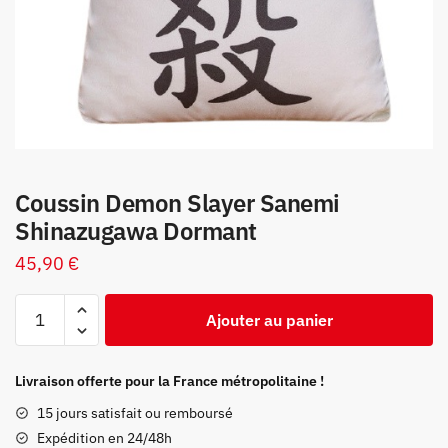
Coussin Demon Slayer Sanemi
Shinazugawa Dormant
45,90
€
quantité
Ajouter au panier
de
Coussin
Demon
Livraison offerte pour la France métropolitaine !
Slayer
15 jours satisfait ou remboursé
Sanemi
Expédition en 24/48h