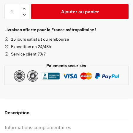
quantité
Ajouter au panier
de
Puzzle
Demon
Livraison offerte pour la France métropolitaine !
Slayer
15 jours satisfait ou remboursé
Souffle
Expédition en 24/48h
du
Service client 7J/7
Feu
Paiements sécurisés
Description
Informations complémentaires