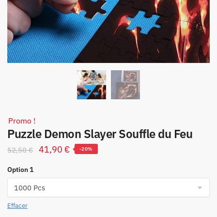
Promo !
Puzzle Demon Slayer Souffle du Feu
Le
Le
41,90
€
52,50
€
-20%
prix
prix
Option 1
initial
actuel
était :
est :
52,50 €.
41,90 €.
Effacer