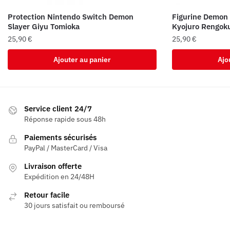
Protection Nintendo Switch Demon
Figurine Demon 
Slayer Giyu Tomioka
Kyojuro Rengok
25,90
€
25,90
€
Ajouter au panier
Ajo
Service client 24/7
Réponse rapide sous 48h
Paiements sécurisés
PayPal / MasterCard / Visa
Livraison offerte
Expédition en 24/48H
Retour facile
30 jours satisfait ou remboursé