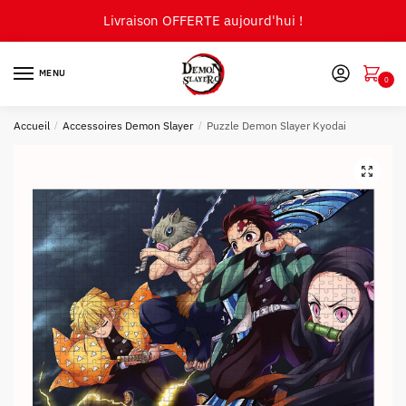
Skip
Skip
Livraison OFFERTE aujourd'hui !
to
to
navigation
content
MENU
0
Accueil
/
Accessoires Demon Slayer
/
Puzzle Demon Slayer Kyodai
🔍