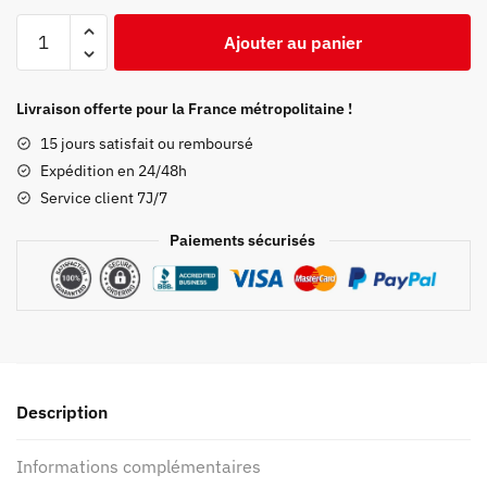
quantité
Ajouter au panier
de
Puzzle
Demon
Livraison offerte pour la France métropolitaine !
Slayer
15 jours satisfait ou remboursé
Kyodai
Expédition en 24/48h
Service client 7J/7
Paiements sécurisés
Description
Informations complémentaires