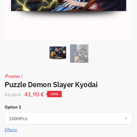
Promo !
Puzzle Demon Slayer Kyodai
Le
Le
41,90
€
52,50
€
-20%
prix
prix
Option 1
initial
actuel
était :
est :
52,50 €.
41,90 €.
Effacer