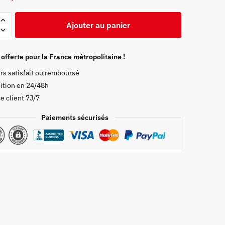
prix
prix
initial
actuel
Ajouter au panier
était :
est :
23,99 €.
18,99 €.
 offerte pour la France métropolitaine !
rs satisfait ou remboursé
ition en 24/48h
e client 7J/7
Paiements sécurisés