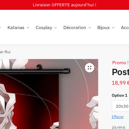
Livraison OFFERTE aujourd'hui !
Katanas
Cosplay
Décoration
Bijoux
Acc
er Rui
Promo !
🔍
Pos
18,99
Option 1
Effacer
23,99
€