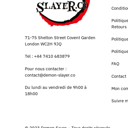
Conditio
Politiq
Retours
71-75 Shelton Street Covent Garden
Politiqu
London WC2H 9JQ
Politiqu
Tel : +44 7410 683879
FAQ
Pour nous contacter :
contact@demon-slayer.co
Contact
Du lundi au vendredi de 9h00 à
Mon co
18h00
Suivre 
© 2023
Demon Sayer
– Tous droits réservés