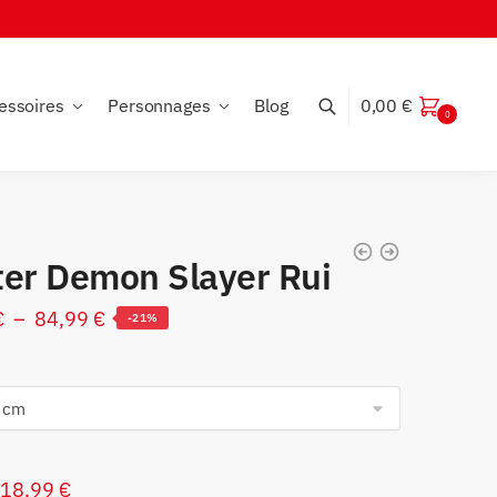
essoires
Personnages
Blog
0,00
€
0
ter Demon Slayer Rui
Plage
€
–
84,99
€
-21%
de
prix :
18,99 €
à
84,99 €
Le
Le
18,99
€