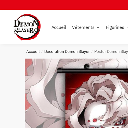
Skip
Skip
to
to
navigation
content
Accueil
Vêtements
Figurines
Accueil
Décoration Demon Slayer
Poster Demon Slay
/
/