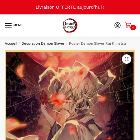
Skip
Skip
Livraison OFFERTE aujourd'hui !
to
to
navigation
content
MENU
0
Accueil
/
Décoration Demon Slayer
/
Poster Demon Slayer Rui Kimetsu
🔍