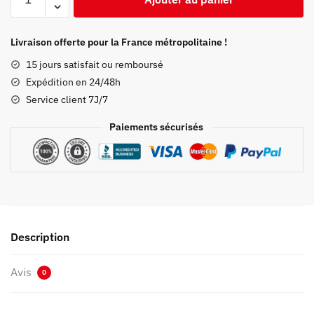
de
Poster
Demon
Livraison offerte pour la France métropolitaine !
Slayer
15 jours satisfait ou remboursé
Rui
Expédition en 24/48h
Kimetsu
Service client 7J/7
Paiements sécurisés
Description
Avis
0