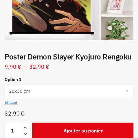
Poster Demon Slayer Kyojuro Rengoku
Plage
9,90
€
–
32,90
€
de
Option 1
prix :
9,90 €
à
Effacer
32,90 €
32,90
€
quantité
Ajouter au panier
de