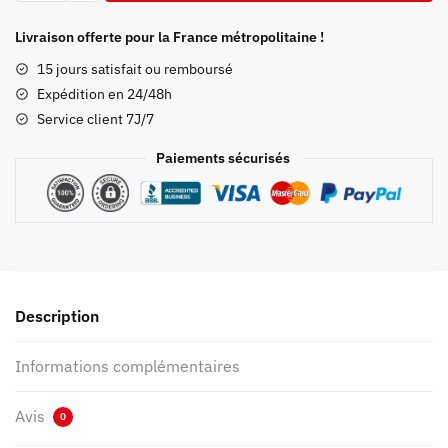
Poster
Demon
Livraison offerte pour la France métropolitaine !
Slayer
15 jours satisfait ou remboursé
Kyojuro
Expédition en 24/48h
Rengoku
Service client 7J/7
Paiements sécurisés
Description
Informations complémentaires
Avis
0