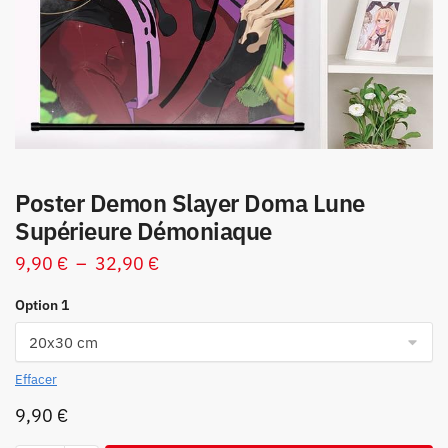
Poster Demon Slayer Doma Lune
Supérieure Démoniaque
Plage
9,90
€
–
32,90
€
de
Option 1
prix :
9,90 €
à
Effacer
32,90 €
9,90
€