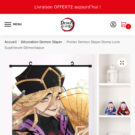
Skip
Skip
Livraison OFFERTE aujourd'hui !
to
to
navigation
content
MENU
0
Accueil
/
Décoration Demon Slayer
/
Poster Demon Slayer Doma Lune
Supérieure Démoniaque
🔍