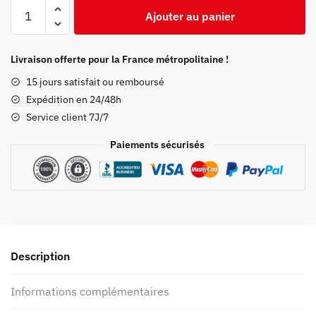
quantité
Ajouter au panier
de
Poster
Demon
Livraison offerte pour la France métropolitaine !
Slayer
15 jours satisfait ou remboursé
Doma
Expédition en 24/48h
Lune
Service client 7J/7
Supérieure
Démoniaque
Paiements sécurisés
Description
Informations complémentaires