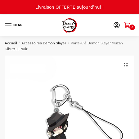
Skip
Skip
Livraison OFFERTE aujourd'hui !
to
to
navigation
content
MENU
0
Accueil
/
Accessoires Demon Slayer
/
Porte-Clé Demon Slayer Muzan
Kibutsuji Noir
🔍