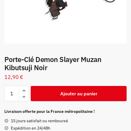
Porte-Clé Demon Slayer Muzan
Kibutsuji Noir
12,90
€
quantité
Ajouter au panier
de
Porte-
Clé
Livraison offerte pour la France métropolitaine !
Demon
15 jours satisfait ou remboursé
Slayer
Expédition en 24/48h