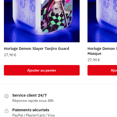
Horloge Demon Slayer Tanjiro Guard
Horloge Demon S
Masque
27,90
€
27,90
€
Ajouter au panier
Ajo
Service client 24/7
Réponse rapide sous 48h
Paiements sécurisés
PayPal / MasterCard / Visa