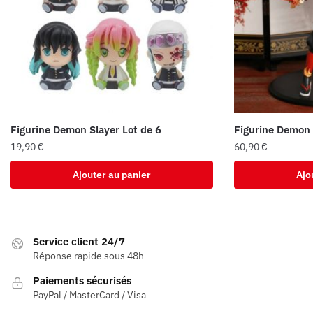
Figurine Demon Slayer Lot de 6
Figurine Demon 
19,90
€
60,90
€
Ajouter au panier
Ajo
Service client 24/7
Réponse rapide sous 48h
Paiements sécurisés
PayPal / MasterCard / Visa