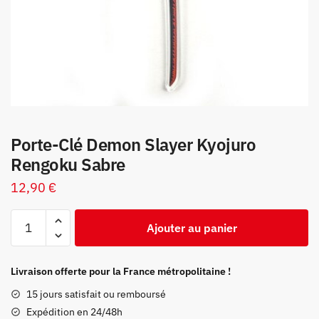
Porte-Clé Demon Slayer Kyojuro
Rengoku Sabre
12,90
€
quantité
Ajouter au panier
de
Porte-
Clé
Livraison offerte pour la France métropolitaine !
Demon
15 jours satisfait ou remboursé
Slayer
Expédition en 24/48h