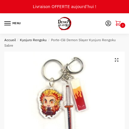
Skip
Skip
Livraison OFFERTE aujourd'hui !
to
to
navigation
content
MENU
0
Accueil
/
Kyojuro Rengoku
/
Porte-Clé Demon Slayer Kyojuro Rengoku
Sabre
🔍