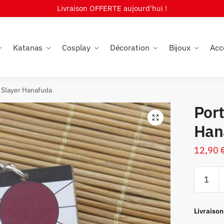
Livraison OFFERTE aujourd'hui !
Katanas
Cosplay
Décoration
Bijoux
Acc
 Slayer Hanafuda
Por
🔍
Han
12,90
quantité
de
Porte-
Clé
Livraison
Demon