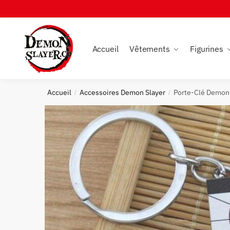
Skip
Skip
to
to
navigation
content
Accueil
Vêtements
Figurines
Accueil
Accessoires Demon Slayer
Porte-Clé Demon
/
/