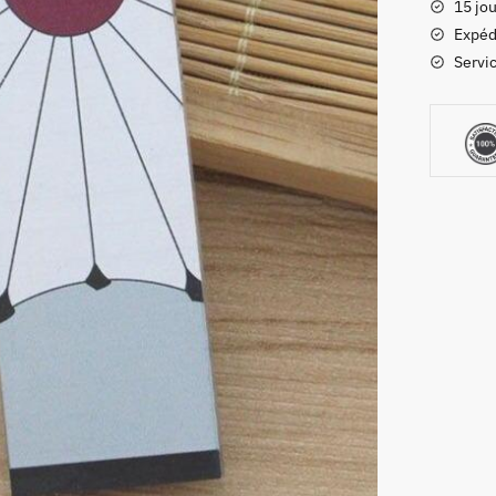
15 jou
Slayer
Expéd
Hanafu
Servic