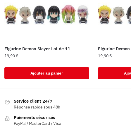
Figurine Demon Slayer Lot de 11
Figurine Demon 
19,90
€
19,90
€
Ajouter au panier
Ajo
Service client 24/7
Réponse rapide sous 48h
Paiements sécurisés
PayPal / MasterCard / Visa