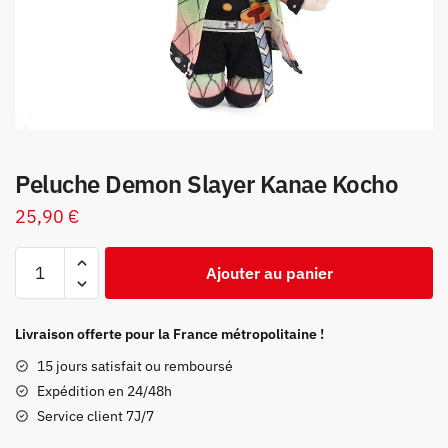
Peluche Demon Slayer Kanae Kocho
25,90
€
quantité
Ajouter au panier
de
Peluche
Demon
Livraison offerte pour la France métropolitaine !
Slayer
15 jours satisfait ou remboursé
Kanae
Expédition en 24/48h
Kocho
Service client 7J/7