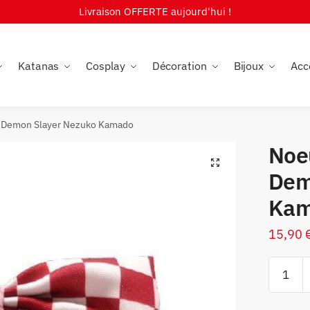
Livraison OFFERTE aujourd'hui !
Katanas
Cosplay
Décoration
Bijoux
Acc
n Demon Slayer Nezuko Kamado
Noe
🔍
Dem
Kam
15,90
quantité
de
Noeud