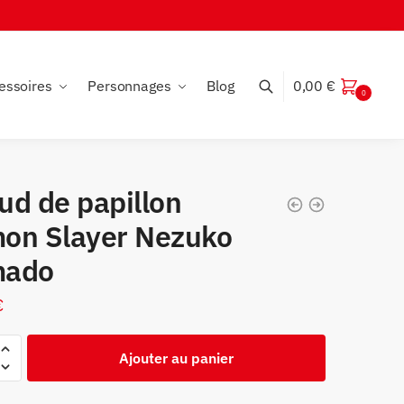
essoires
Personnages
Blog
0,00
€
0
ud de papillon
on Slayer Nezuko
ado
€
Ajouter au panier