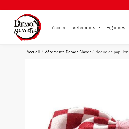
Skip
Skip
to
to
navigation
content
Accueil
Vêtements
Figurines
Accueil
Vêtements Demon Slayer
Noeud de papillo
/
/