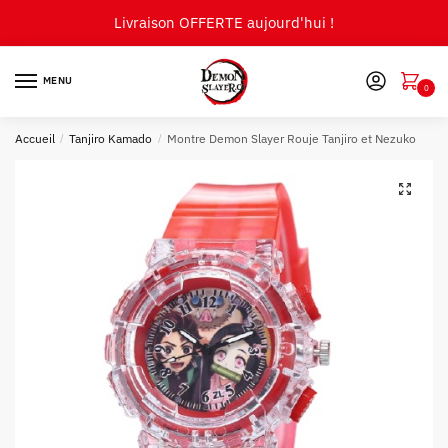
Skip
Skip
Livraison OFFERTE aujourd'hui !
to
to
navigation
content
MENU
0
Accueil
/
Tanjiro Kamado
/
Montre Demon Slayer Rouje Tanjiro et Nezuko
🔍