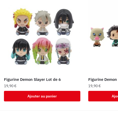
Figurine Demon Slayer Lot de 6
Figurine Demon 
19,90
€
19,90
€
Ajouter au panier
Ajo