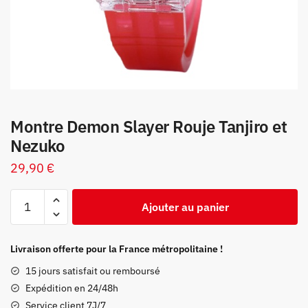
Montre Demon Slayer Rouje Tanjiro et
Nezuko
29,90
€
quantité
Ajouter au panier
de
Montre
Demon
Livraison offerte pour la France métropolitaine !
Slayer
15 jours satisfait ou remboursé
Rouje
Expédition en 24/48h
Tanjiro
Service client 7J/7