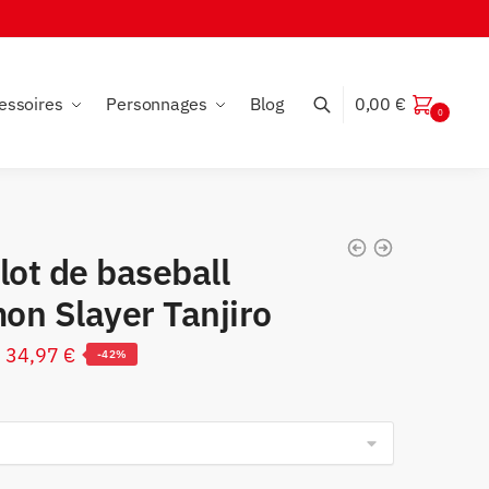
essoires
Personnages
Blog
0,00
€
0
lot de baseball
on Slayer Tanjiro
Le
Le
34,97
€
-42%
prix
prix
initial
actuel
était :
est :
59,99 €.
34,97 €.