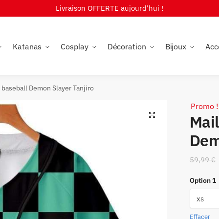
Livraison OFFERTE aujourd'hui !
Katanas
Cosplay
Décoration
Bijoux
Acc
e baseball Demon Slayer Tanjiro
Promo !
🔍
Mail
Dem
59,99
€
Option 1
Effacer