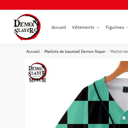
Skip
Skip
to
to
navigation
content
Accueil
Vêtements
Figurines
Accueil
Maillots de baseball Demon Slayer
Maillot d
/
/