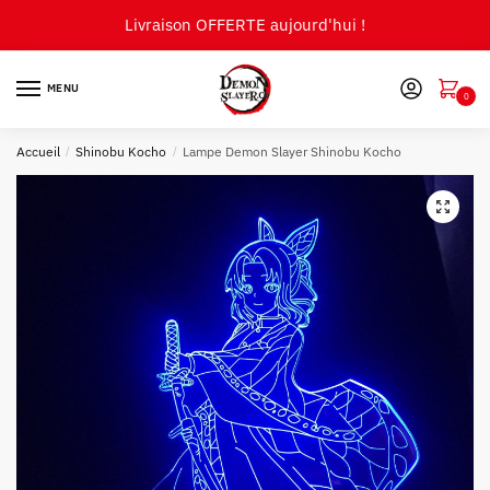
Skip
Skip
Livraison OFFERTE aujourd'hui !
to
to
navigation
content
MENU
0
Accueil
/
Shinobu Kocho
/
Lampe Demon Slayer Shinobu Kocho
🔍