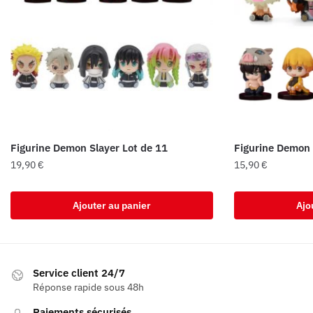
Figurine Demon Slayer Lot de 11
Figurine Demon 
19,90
€
15,90
€
Ajouter au panier
Ajo
Service client 24/7
Réponse rapide sous 48h
Paiements sécurisés