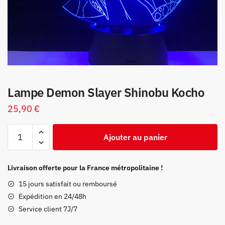
Lampe Demon Slayer Shinobu Kocho
25,90
€
quantité
Ajouter au panier
de
Lampe
Demon
Livraison offerte pour la France métropolitaine !
Slayer
15 jours satisfait ou remboursé
Shinobu
Expédition en 24/48h
Kocho
Service client 7J/7