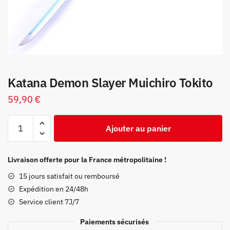
Katana Demon Slayer Muichiro Tokito
59,90
€
quantité
Ajouter au panier
de
Katana
Demon
Livraison offerte pour la France métropolitaine !
Slayer
15 jours satisfait ou remboursé
Muichiro
Expédition en 24/48h
Tokito
Service client 7J/7
Paiements sécurisés