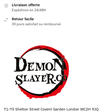
choisies
Livraison offerte
choisies
sur
Expédition en 24/48H
sur
la
la
Retour facile
page
page
30 jours satisfait ou remboursé
du
du
produit
produit
71-75 Shelton Street Covent Garden London WC2H 9JQ