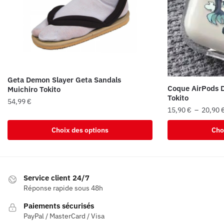
Geta Demon Slayer Geta Sandals
Coque AirPods 
Muichiro Tokito
Tokito
54,99
€
15,90
€
–
20,90
Ce
Ce
produit
Choix des options
Cho
produit
a
a
plusieurs
plusieurs
variations.
variations.
Service client 24/7
Les
Les
Réponse rapide sous 48h
options
options
peuvent
Paiements sécurisés
peuvent
être
PayPal / MasterCard / Visa
être