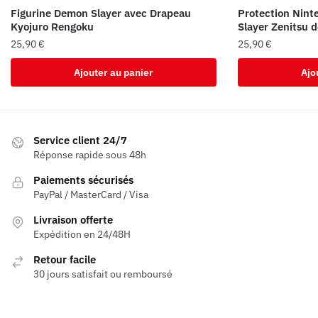
Figurine Demon Slayer avec Drapeau
Protection Nin
Kyojuro Rengoku
Slayer Zenitsu 
25,90
€
25,90
€
Ajouter au panier
Ajo
Service client 24/7
Réponse rapide sous 48h
Paiements sécurisés
PayPal / MasterCard / Visa
Livraison offerte
Expédition en 24/48H
Retour facile
30 jours satisfait ou remboursé