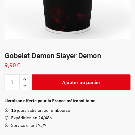
Gobelet Demon Slayer Demon
9,90
€
quantité
Ajouter au panier
de
Gobelet
Demon
Livraison offerte pour la France métropolitaine !
Slayer
15 jours satisfait ou remboursé
Demon
Expédition en 24/48h
Service client 7J/7