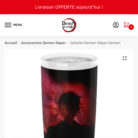
Skip
Skip
Livraison OFFERTE aujourd'hui !
to
to
navigation
content
MENU
0
Accueil
/
Accessoires Demon Slayer
/
Gobelet Demon Slayer Demon
🔍