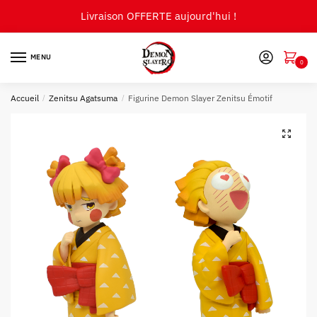
Skip
Skip
Livraison OFFERTE aujourd'hui !
to
to
navigation
content
MENU
0
Accueil
/
Zenitsu Agatsuma
/
Figurine Demon Slayer Zenitsu Émotif
🔍