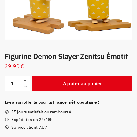
Figurine Demon Slayer Zenitsu Émotif
39,90
€
quantité
Ajouter au panier
de
Figurine
Demon
Livraison offerte pour la France métropolitaine !
Slayer
15 jours satisfait ou remboursé
Zenitsu
Expédition en 24/48h
Émotif
Service client 7J/7