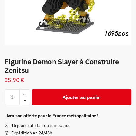
Figurine Demon Slayer à Construire
Zenitsu
35,90
€
quantité
Ajouter au panier
de
Figurine
Demon
Livraison offerte pour la France métropolitaine !
Slayer
15 jours satisfait ou remboursé
à
Expédition en 24/48h