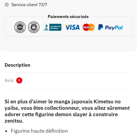
Construire
Service client 7J/7
Zenitsu
Paiements sécurisés
Description
Avis
0
Si en plus d’aimer le manga japonais Kimetsu no
yaiba, vous êtes collectionneur, vous allez sûrement
adorer cette figurine demon slayer à construire
zenitsu.
Figurine haute définition