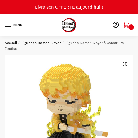
Skip
Skip
Livraison OFFERTE aujourd'hui !
to
to
navigation
content
MENU
0
Accueil
/
Figurines Demon Slayer
/
Figurine Demon Slayer à Construire
Zenitsu
🔍