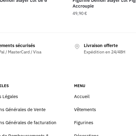
 Demon Slayer Lot de 6
Figurine Demon Slayer Lot Fig
Accroupie
49,90
€
ements sécurisés
Livraison offerte
al / MasterCard / Visa
Expédition en 24/48H
ILES
MENU
 Légales
Accueil
ns Générales de Vente
Vêtements
ns Générales de facturation
Figurines
ue de Remboursements &
Décorations