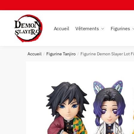
Skip
Skip
to
to
navigation
content
Accueil
Vêtements
Figurines
Accueil
Figurine Tanjiro
Figurine Demon Slayer Lot F
/
/