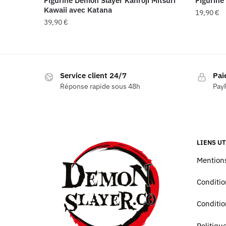
Figurine Demon Slayer Kanroji Mitsuri
Figurine
Kawaii avec Katana
19,90
€
39,90
€
Service client 24/7
Pai
Réponse rapide sous 48h
PayP
LIENS UT
Mentions
Conditio
Conditio
Politiq