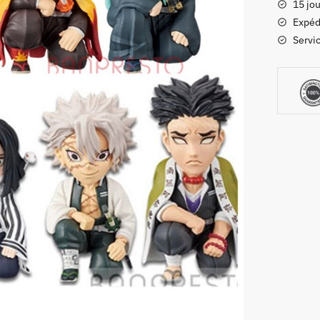
15 jou
Lot
Expéd
Figurine
Servic
Accroup