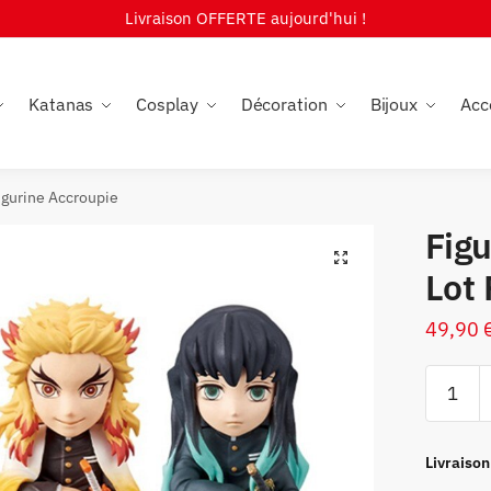
Livraison OFFERTE aujourd'hui !
Katanas
Cosplay
Décoration
Bijoux
Acc
igurine Accroupie
Fig
🔍
Lot 
49,90
quantité
de
Figurine
Demon
Livraison
Slayer