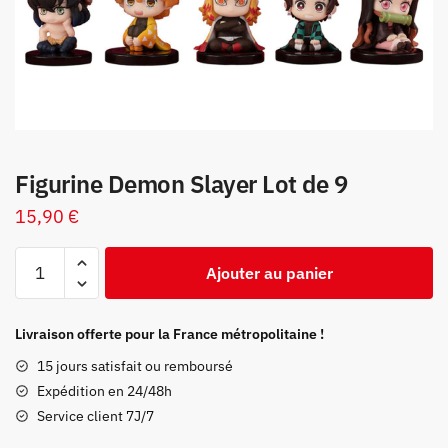
Figurine Demon Slayer Lot de 9
15,90
€
quantité
Ajouter au panier
de
Figurine
Demon
Livraison offerte pour la France métropolitaine !
Slayer
15 jours satisfait ou remboursé
Lot
Expédition en 24/48h
de
Service client 7J/7
9