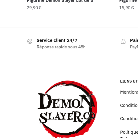
Figurine Demon Slayer Lot de 5
Figurine
29,90
€
15,90
€
Service client 24/7
Pai
Réponse rapide sous 48h
PayP
LIENS UT
Mentions
Conditio
Conditio
Politiq