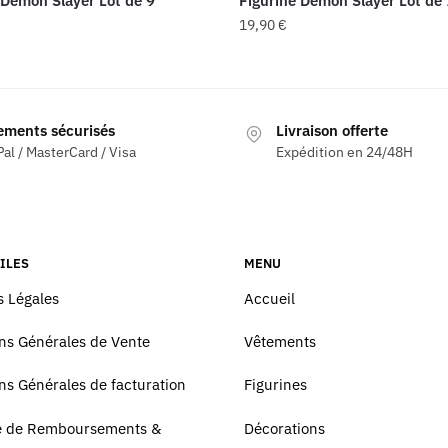
 Demon Slayer Lot de 9
Figurine Demon Slayer Lot de
19,90
€
ements sécurisés
Livraison offerte
al / MasterCard / Visa
Expédition en 24/48H
ILES
MENU
 Légales
Accueil
ns Générales de Vente
Vêtements
ns Générales de facturation
Figurines
ue de Remboursements &
Décorations