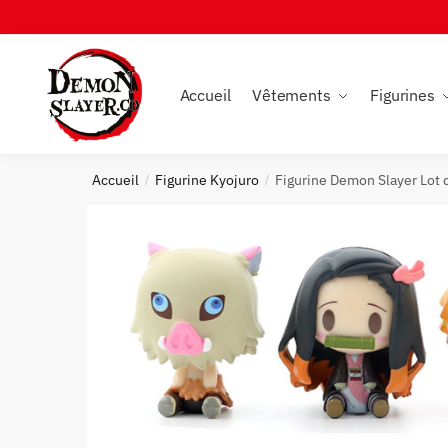
Skip
Skip
to
to
navigation
content
Accueil
Vêtements
Figurines
Accueil
Figurine Kyojuro
Figurine Demon Slayer Lot 
/
/