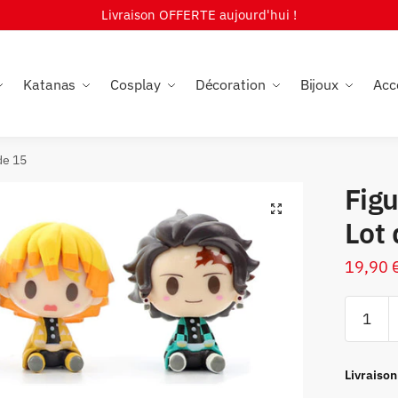
Livraison OFFERTE aujourd'hui !
Katanas
Cosplay
Décoration
Bijoux
Acc
de 15
Fig
🔍
Lot 
19,90
quantité
de
Figurine
Demon
Livraison
Slayer