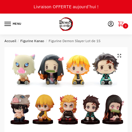
Skip
Skip
Livraison OFFERTE aujourd'hui !
to
to
navigation
content
MENU
0
Accueil
/
Figurine Kanao
/
Figurine Demon Slayer Lot de 15
🔍