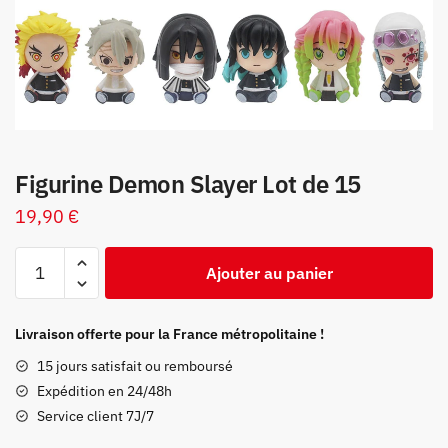
Figurine Demon Slayer Lot de 15
19,90
€
quantité
Ajouter au panier
de
Figurine
Demon
Livraison offerte pour la France métropolitaine !
Slayer
15 jours satisfait ou remboursé
Lot
Expédition en 24/48h
de
Service client 7J/7
15