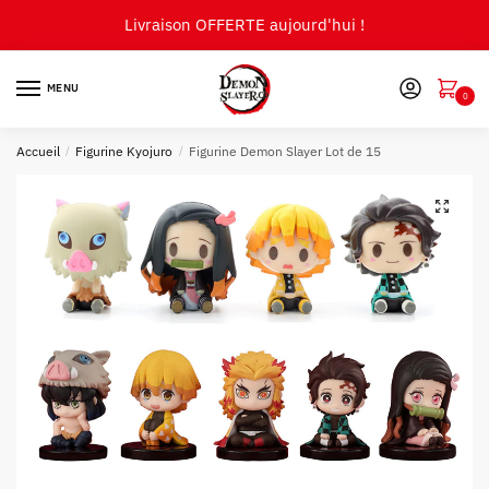
Skip
Skip
Livraison OFFERTE aujourd'hui !
to
to
navigation
content
MENU
0
Accueil
/
Figurine Kyojuro
/
Figurine Demon Slayer Lot de 15
🔍