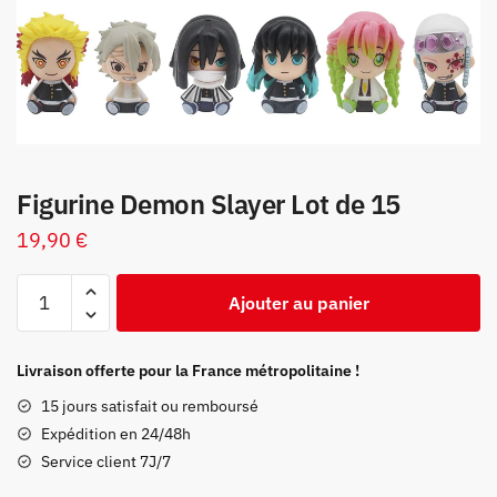
Figurine Demon Slayer Lot de 15
19,90
€
quantité
Ajouter au panier
de
Figurine
Demon
Livraison offerte pour la France métropolitaine !
Slayer
15 jours satisfait ou remboursé
Lot
Expédition en 24/48h
de
Service client 7J/7
15