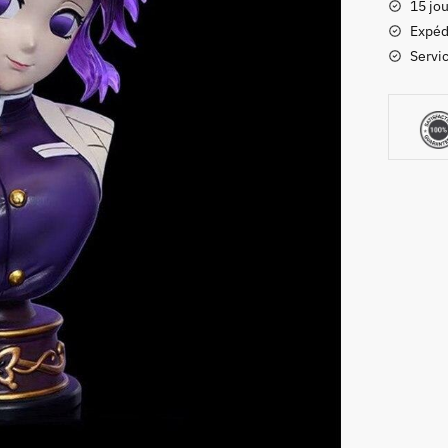
15 jou
Buste
Expéd
Shinobu
Servic
Kocho