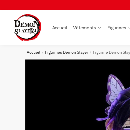
Skip
Skip
to
to
navigation
content
Accueil
Vêtements
Figurines
Accueil
Figurines Demon Slayer
Figurine Demon Sla
/
/