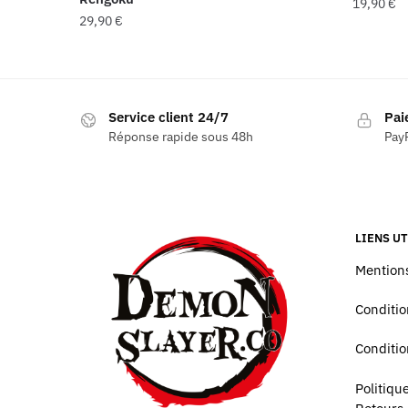
19,90
€
29,90
€
Service client 24/7
Pai
Réponse rapide sous 48h
PayP
LIENS UT
Mentions
Conditio
Conditio
Politiq