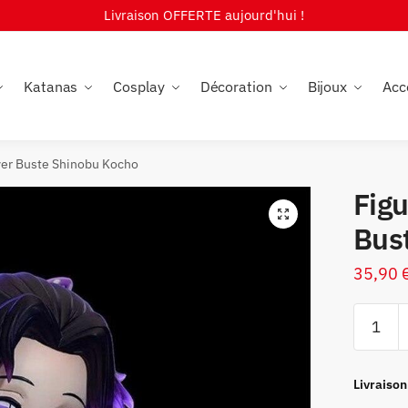
Livraison OFFERTE aujourd'hui !
Katanas
Cosplay
Décoration
Bijoux
Acc
yer Buste Shinobu Kocho
Fig
🔍
Bus
35,90
quantité
de
Figurine
Demon
Livraison
Slayer