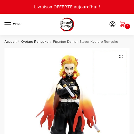
Skip
Skip
Livraison OFFERTE aujourd'hui !
to
to
navigation
content
MENU
0
Accueil
/
Kyojuro Rengoku
/
Figurine Demon Slayer Kyojuro Rengoku
🔍