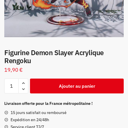
Figurine Demon Slayer Acrylique
Rengoku
19,90
€
quantité
Ajouter au panier
de
Figurine
Demon
Livraison offerte pour la France métropolitaine !
Slayer
15 jours satisfait ou remboursé
Acrylique
Expédition en 24/48h
Rengoku
Service client 7J/7