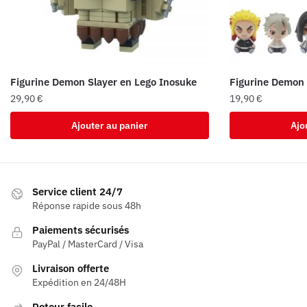
Figurine Demon Slayer en Lego Inosuke
Figurine Demon 
29,90
€
19,90
€
Ajouter au panier
Ajo
Service client 24/7
Réponse rapide sous 48h
Paiements sécurisés
PayPal / MasterCard / Visa
Livraison offerte
Expédition en 24/48H
Retour facile