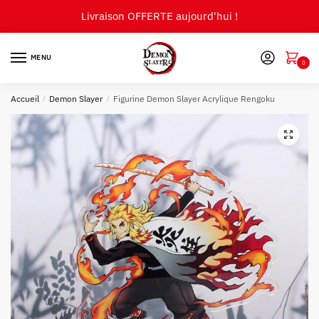
Skip
Skip
Livraison OFFERTE aujourd'hui !
to
to
navigation
content
MENU
0
Accueil
/
Demon Slayer
/
Figurine Demon Slayer Acrylique Rengoku
🔍