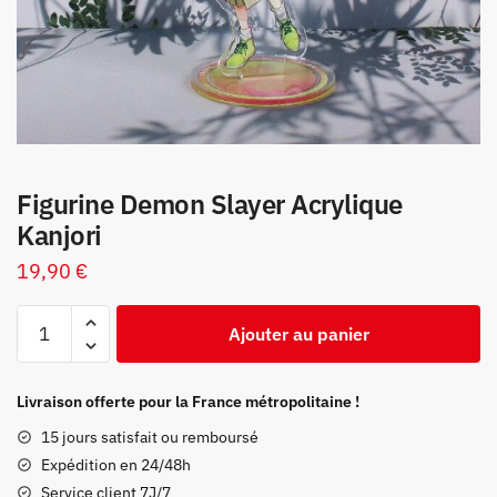
Figurine Demon Slayer Acrylique
Kanjori
19,90
€
quantité
Ajouter au panier
de
Figurine
Demon
Livraison offerte pour la France métropolitaine !
Slayer
15 jours satisfait ou remboursé
Acrylique
Expédition en 24/48h
Kanjori
Service client 7J/7