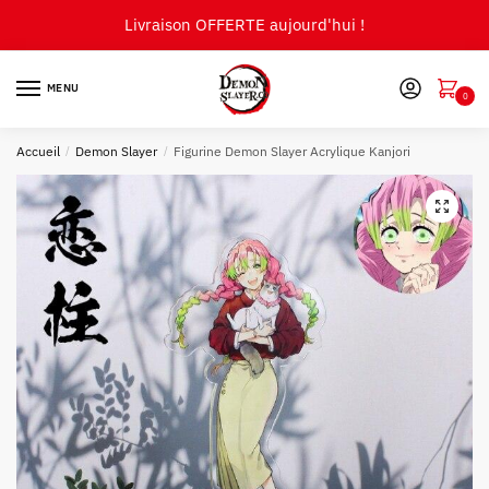
Skip
Skip
Livraison OFFERTE aujourd'hui !
to
to
navigation
content
MENU
0
Accueil
/
Demon Slayer
/
Figurine Demon Slayer Acrylique Kanjori
🔍