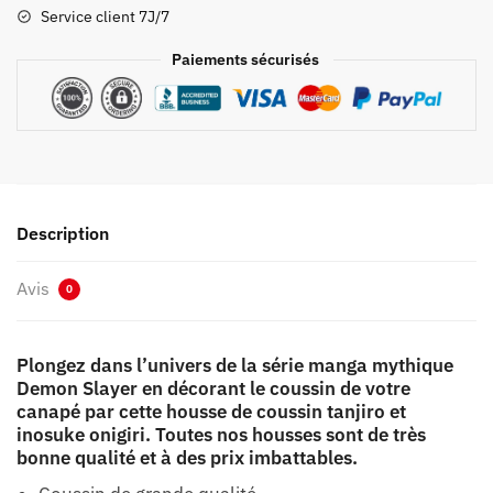
Slayer
Service client 7J/7
Tanjiro
et
Paiements sécurisés
Inosuke
Onigiri
Description
Avis
0
Plongez dans l’univers de la série manga mythique
Demon Slayer en décorant le coussin de votre
canapé par cette housse de coussin tanjiro et
inosuke onigiri. Toutes nos housses sont de très
bonne qualité et à des prix imbattables.