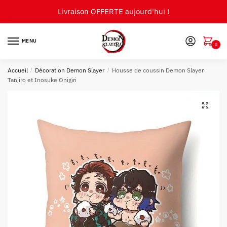
Skip
Skip
Livraison OFFERTE aujourd'hui !
to
to
navigation
content
MENU
0
Accueil
/
Décoration Demon Slayer
/
Housse de coussin Demon Slayer
Tanjiro et Inosuke Onigiri
🔍