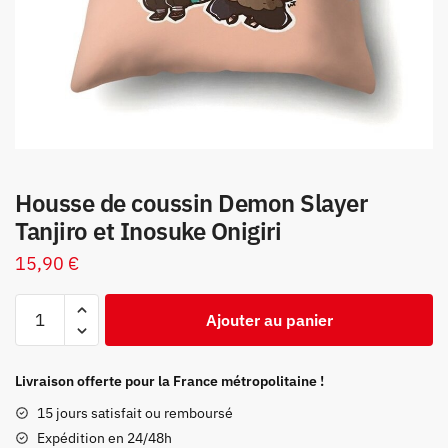
Housse de coussin Demon Slayer
Tanjiro et Inosuke Onigiri
15,90
€
quantité
Ajouter au panier
de
Housse
de
Livraison offerte pour la France métropolitaine !
coussin
15 jours satisfait ou remboursé
Demon
Expédition en 24/48h