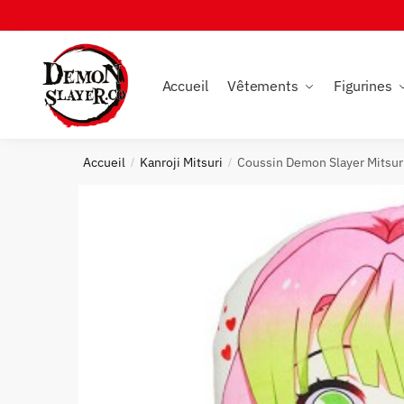
Skip
Skip
to
to
navigation
content
Accueil
Vêtements
Figurines
Accueil
Kanroji Mitsuri
Coussin Demon Slayer Mitsuri
/
/