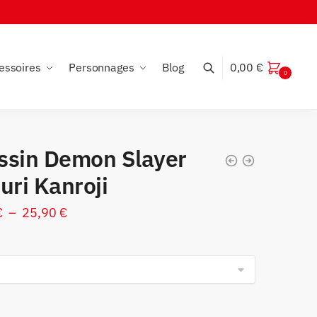
essoires
Personnages
Blog
0,00
€
0
ssin Demon Slayer
uri Kanroji
Plage
€
–
25,90
€
de
prix :
19,90 €
à
25,90 €