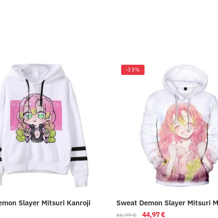
-33%
mon Slayer Mitsuri Kanroji
Sweat Demon Slayer Mitsuri 
Le
Le
44,97
€
66,99
€