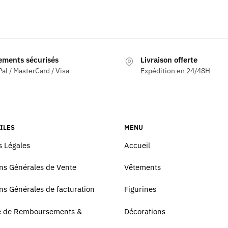
prix
prix
Ce
initial
actuel
produit
était :
est :
a
66,99 €.
44,97 €.
plusieurs
ements sécurisés
Livraison offerte
s
variations.
al / MasterCard / Visa
Expédition en 24/48H
ns.
Les
options
peuvent
être
choisies
ILES
MENU
sur
 Légales
Accueil
la
page
ns Générales de Vente
Vêtements
du
ns Générales de facturation
Figurines
produit
ue de Remboursements &
Décorations