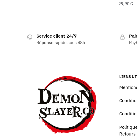
29,90
€
Ce
produit
a
Service client 24/7
Pai
plusieur
Réponse rapide sous 48h
PayP
variatio
Les
options
peuvent
être
LIENS UT
choisies
Mentions
sur
la
Conditio
page
du
Conditio
produit
Politiq
Retours