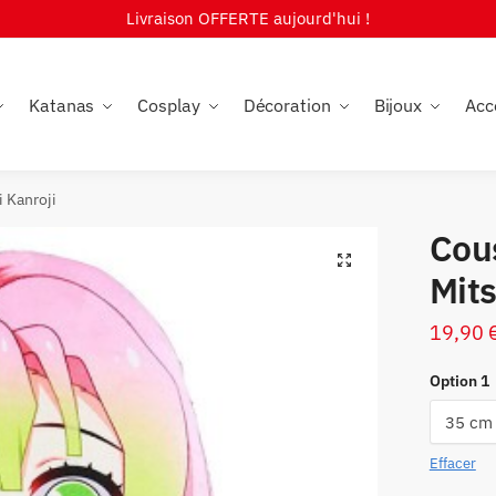
Livraison OFFERTE aujourd'hui !
Katanas
Cosplay
Décoration
Bijoux
Acc
 Kanroji
Cou
🔍
Mits
19,90
Option 1
Effacer