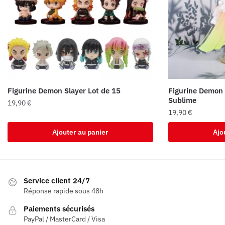
Figurine Demon Slayer Lot de 15
Figurine Demon 
Sublime
19,90
€
19,90
€
Ajouter au panier
Ajo
Service client 24/7
Réponse rapide sous 48h
Paiements sécurisés
PayPal / MasterCard / Visa