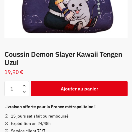
Coussin Demon Slayer Kawaii Tengen
Uzui
19,90
€
quantité
Ajouter au panier
de
Coussin
Demon
Livraison offerte pour la France métropolitaine !
Slayer
15 jours satisfait ou remboursé
Kawaii
Expédition en 24/48h
Tengen
Service client 7J/7