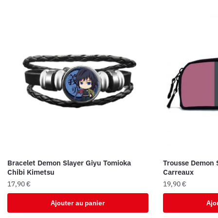
Bracelet Demon Slayer Giyu Tomioka
Trousse Demon 
Chibi Kimetsu
Carreaux
17,90
€
19,90
€
Ajouter au panier
Ajo