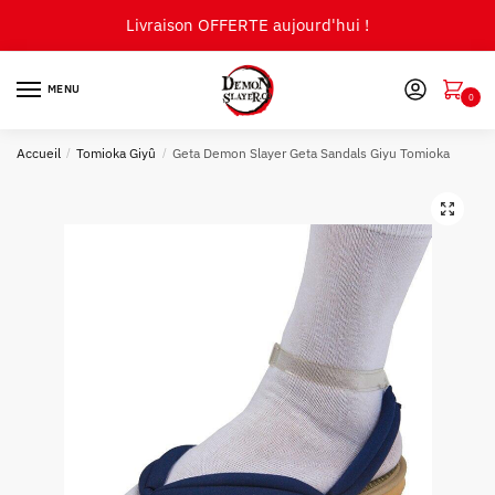
Skip
Skip
Livraison OFFERTE aujourd'hui !
to
to
navigation
content
MENU
0
Accueil
/
Tomioka Giyû
/
Geta Demon Slayer Geta Sandals Giyu Tomioka
🔍