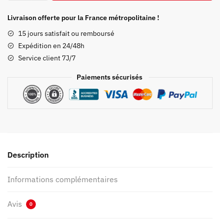
Geta
Demon
Livraison offerte pour la France métropolitaine !
Slayer
15 jours satisfait ou remboursé
Geta
Expédition en 24/48h
Sandals
Service client 7J/7
Giyu
Tomioka
Paiements sécurisés
Description
Informations complémentaires
Avis
0