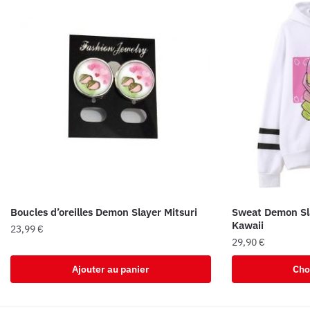
Boucles d’oreilles Demon Slayer Mitsuri
Sweat Demon Sla
Kawaii
23,99
€
29,90
€
Ce
Ajouter au panier
Cho
produit
a