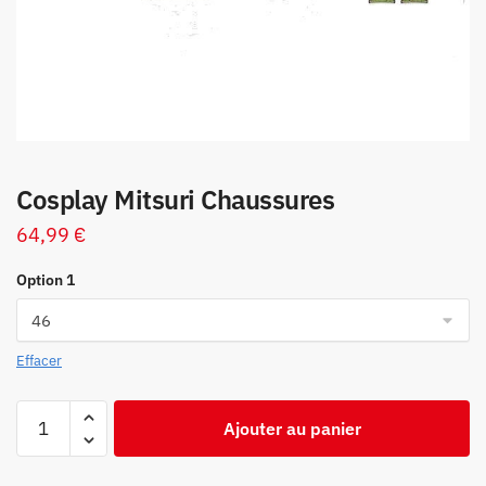
Cosplay Mitsuri Chaussures
64,99
€
Option 1
Effacer
quantité
Ajouter au panier
de
Cosplay