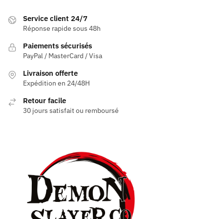
plusieurs
variations.
Service client 24/7
Les
Réponse rapide sous 48h
options
Paiements sécurisés
peuvent
PayPal / MasterCard / Visa
être
Livraison offerte
choisies
Expédition en 24/48H
sur
la
Retour facile
page
30 jours satisfait ou remboursé
du
produit