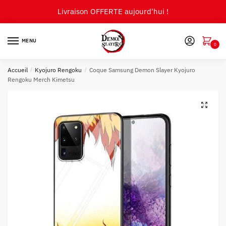
Skip
Skip
Livraison OFFERTE aujourd'hui !
to
to
navigation
content
MENU
0
Accueil
/
Kyojuro Rengoku
/
Coque Samsung Demon Slayer Kyojuro
Rengoku Merch Kimetsu
🔍