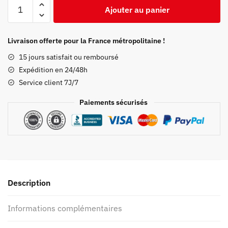
quantité
Ajouter au panier
de
Coque
Samsung
Livraison offerte pour la France métropolitaine !
Demon
15 jours satisfait ou remboursé
Slayer
Expédition en 24/48h
Kyojuro
Service client 7J/7
Rengoku
Merch
Paiements sécurisés
Kimetsu
Description
Informations complémentaires