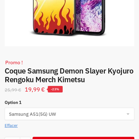
Promo !
Coque Samsung Demon Slayer Kyojuro
Rengoku Merch Kimetsu
Le
Le
19,99
€
25,99
€
-23%
prix
prix
Option 1
initial
actuel
était :
est :
25,99 €.
19,99 €.
Effacer