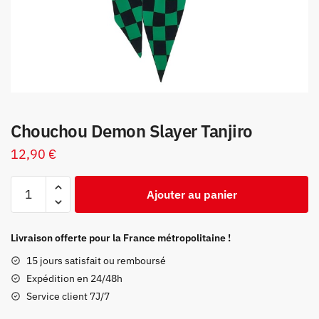
Chouchou Demon Slayer Tanjiro
12,90
€
quantité
Ajouter au panier
de
Chouchou
Demon
Livraison offerte pour la France métropolitaine !
Slayer
15 jours satisfait ou remboursé
Tanjiro
Expédition en 24/48h
Service client 7J/7