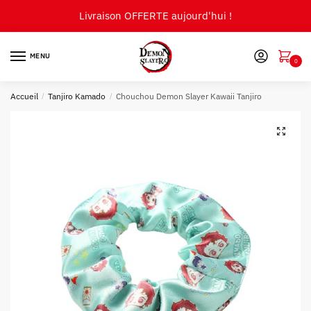
Skip
Skip
Livraison OFFERTE aujourd'hui !
to
to
navigation
content
MENU
0
Accueil
/
Tanjiro Kamado
/
Chouchou Demon Slayer Kawaii Tanjiro
🔍