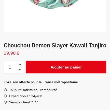
Chouchou Demon Slayer Kawaii Tanjiro
19,90
€
quantité
Ajouter au panier
de
Chouchou
Demon
Livraison offerte pour la France métropolitaine !
Slayer
15 jours satisfait ou remboursé
Kawaii
Expédition en 24/48h
Tanjiro
Service client 7J/7