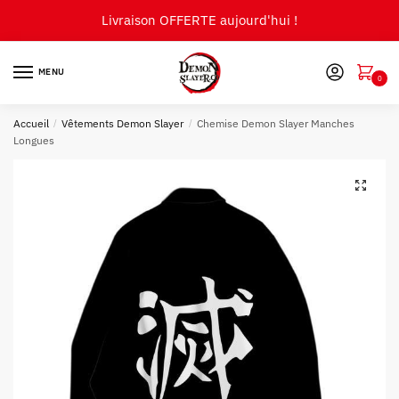
Skip
Skip
Livraison OFFERTE aujourd'hui !
to
to
navigation
content
MENU
0
Accueil
/
Vêtements Demon Slayer
/
Chemise Demon Slayer Manches
Longues
🔍