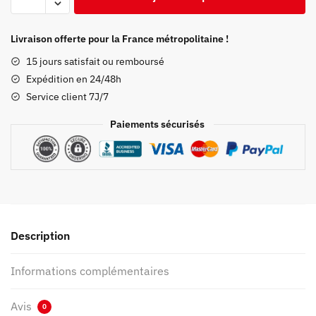
de
Chemise
Demon
Livraison offerte pour la France métropolitaine !
Slayer
15 jours satisfait ou remboursé
Manches
Expédition en 24/48h
Longues
Service client 7J/7
Paiements sécurisés
Description
Informations complémentaires
Avis
0