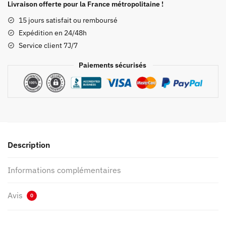
Demon
Livraison offerte pour la France métropolitaine !
Slayer
15 jours satisfait ou remboursé
Inosuke
Expédition en 24/48h
Service client 7J/7
Paiements sécurisés
Description
Informations complémentaires
Avis
0