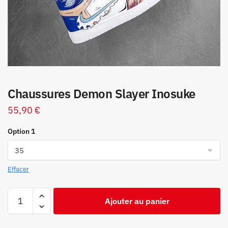
Chaussures Demon Slayer Inosuke
55,90
€
Option 1
Effacer
quantité
Ajouter au panier
de
Chaussures