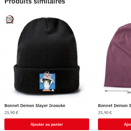
Produits similaires
Bonnet Demon Slayer Inosuke
Bonnet Demon S
25,90
€
25,90
€
Ajouter au panier
Ajo