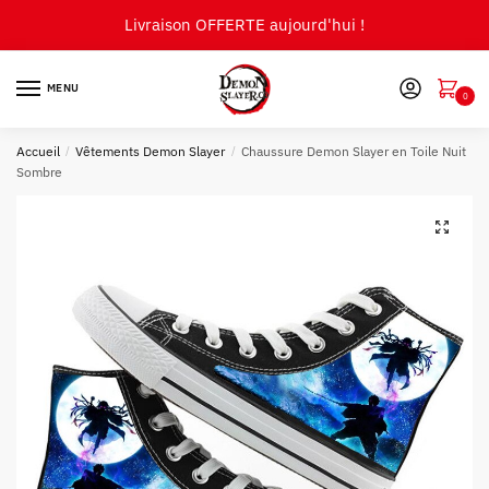
Skip
Skip
Livraison OFFERTE aujourd'hui !
to
to
navigation
content
MENU
0
Accueil
/
Vêtements Demon Slayer
/
Chaussure Demon Slayer en Toile Nuit
Sombre
🔍