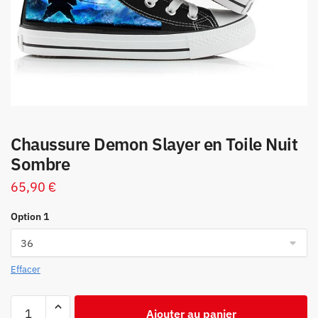
Chaussure Demon Slayer en Toile Nuit
Sombre
65,90
€
Option 1
Effacer
quantité
Ajouter au panier