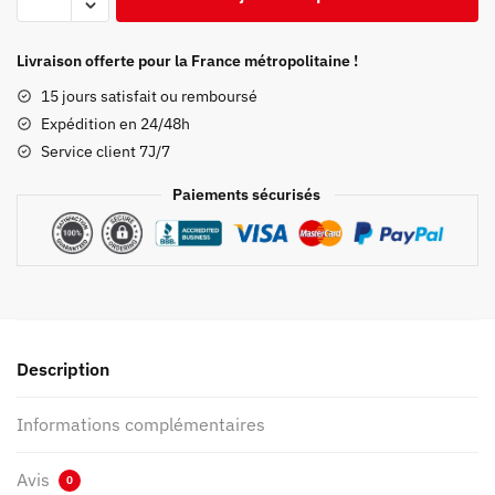
de
Chaussure
Demon
Livraison offerte pour la France métropolitaine !
Slayer
15 jours satisfait ou remboursé
en
Expédition en 24/48h
Toile
Service client 7J/7
Nuit
Sombre
Paiements sécurisés
Description
Informations complémentaires
Avis
0