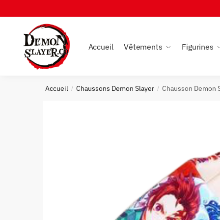
Skip
Skip
to
to
navigation
content
Accueil
Vêtements
Figurines
Accueil
Chaussons Demon Slayer
Chausson Demon S
/
/