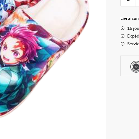
de
Chauss
Demon
Livraison
Slayer
15 jou
Expéd
Servic