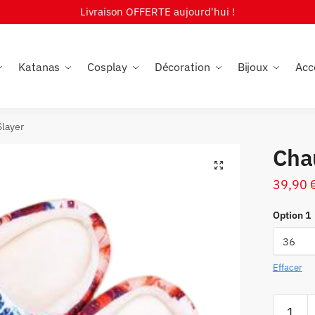
Livraison OFFERTE aujourd'hui !
Katanas
Cosplay
Décoration
Bijoux
Acc
layer
Cha
🔍
39,90
Option 1
Effacer
quantité