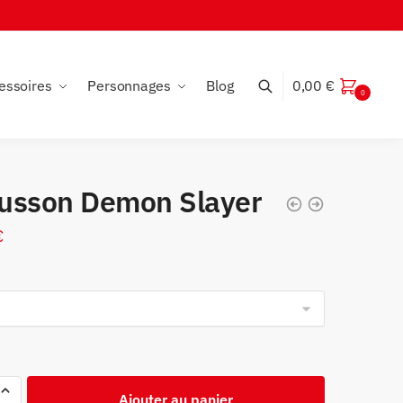
essoires
Personnages
Blog
0,00
€
0
usson Demon Slayer
€
Ajouter au panier