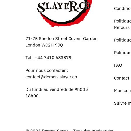
Conditio
Politiq
Retours
71-75 Shelton Street Covent Garden
Politiqu
London WC2H 9JQ
Politiqu
Tel : +44 7410 683879
FAQ
Pour nous contacter :
contact@demon-slayer.co
Contact
Du lundi au vendredi de 9h00 à
Mon co
18h00
Suivre 
© 2023
Demon Sayer
– Tous droits réservés