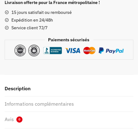
Demon
Livraison offerte pour la France métropolitaine !
Slayer
15 jours satisfait ou remboursé
Tout
Expédition en 24/48h
Réunis
Service client 7J/7
Paiements sécurisés
Description
Informations complémentaires
Avis
0