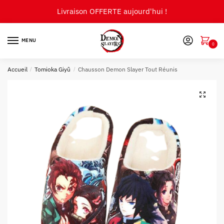
Skip
Skip
Livraison OFFERTE aujourd'hui !
to
to
navigation
content
MENU
0
Accueil
/
Tomioka Giyû
/
Chausson Demon Slayer Tout Réunis
🔍