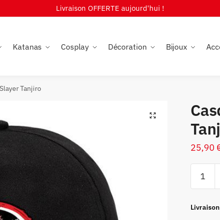
Livraison OFFERTE aujourd'hui !
Katanas
Cosplay
Décoration
Bijoux
Acc
layer Tanjiro
Cas
🔍
Tanj
25,90
quantité
de
Casquet
Demon
Livraison
Slayer