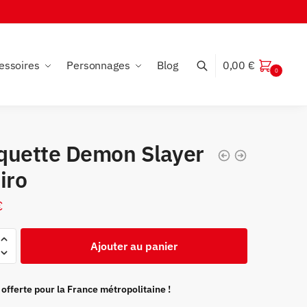
essoires
Personnages
Blog
0,00
€
0
quette Demon Slayer
iro
€
Ajouter au panier
te
 offerte pour la France métropolitaine !