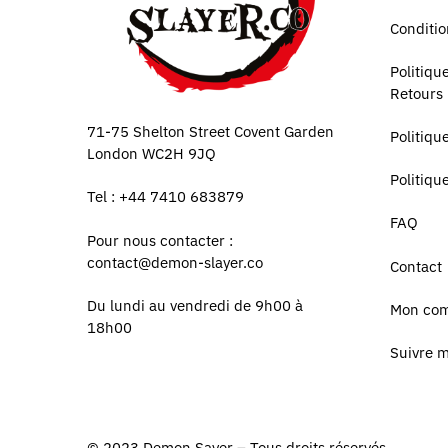
Conditio
Politiq
Retours
71-75 Shelton Street Covent Garden
Politiqu
London WC2H 9JQ
Politiqu
Tel : +44 7410 683879
FAQ
Pour nous contacter :
contact@demon-slayer.co
Contact
Du lundi au vendredi de 9h00 à
Mon co
18h00
Suivre 
© 2023
Demon Sayer
– Tous droits réservés