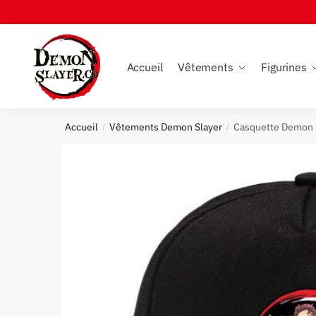
Skip
Skip
to
to
navigation
content
Accueil
Vêtements
Figurines
Accueil
Vêtements Demon Slayer
Casquette Demon S
/
/