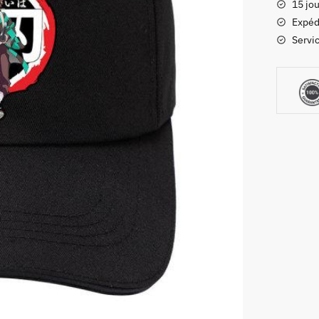
15 jou
Tanjiro
Expéd
Servic