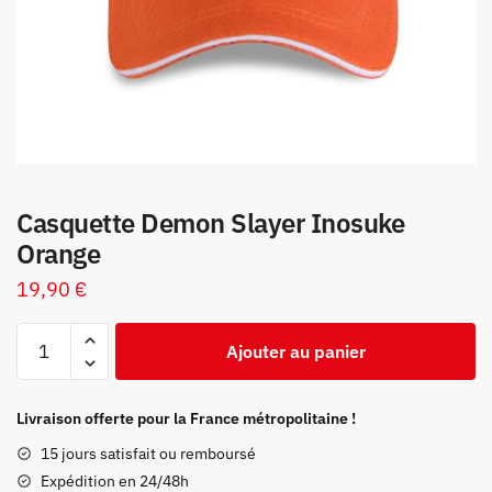
Casquette Demon Slayer Inosuke
Orange
19,90
€
quantité
Ajouter au panier
de
Casquette
Demon
Livraison offerte pour la France métropolitaine !
Slayer
15 jours satisfait ou remboursé
Inosuke
Expédition en 24/48h