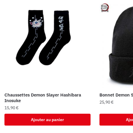
Chaussettes Demon Slayer Hashibara
Bonnet Demon S
Inosuke
25,90
€
15,90
€
Ajouter au panier
Ajo