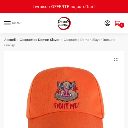
Skip
Skip
Livraison OFFERTE aujourd'hui !
to
to
navigation
content
MENU
0
Accueil
/
Casquettes Demon Slayer
/
Casquette Demon Slayer Inosuke
Orange
🔍