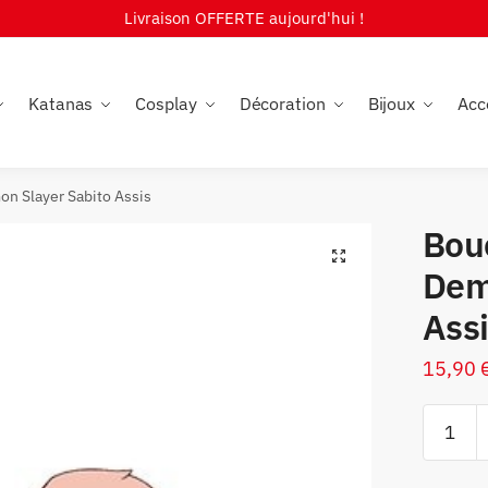
Livraison OFFERTE aujourd'hui !
Katanas
Cosplay
Décoration
Bijoux
Acc
on Slayer Sabito Assis
Bouc
🔍
Dem
Ass
15,90
quantité
de
Boucles