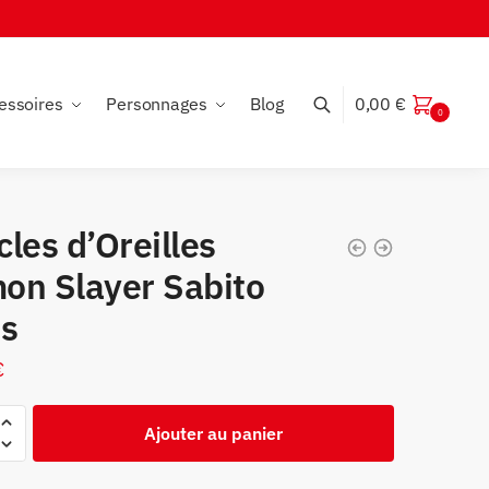
essoires
Personnages
Blog
0,00
€
0
les d’Oreilles
on Slayer Sabito
is
€
Ajouter au panier