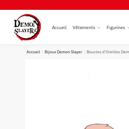
Skip
Skip
to
to
navigation
content
Accueil
Vêtements
Figurines
Accueil
Bijoux Demon Slayer
Boucles d’Oreilles Dem
/
/