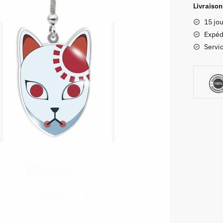
d’Oreille
Livraison
Demon
15 jou
Slayer
Expéd
Masque
Servic
Tanjiro
Kamaso