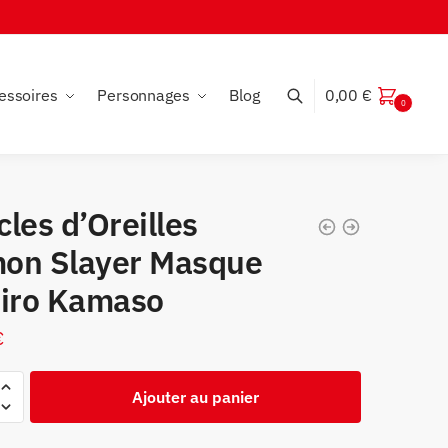
essoires
Personnages
Blog
0,00
€
0
les d’Oreilles
on Slayer Masque
jiro Kamaso
€
Ajouter au panier